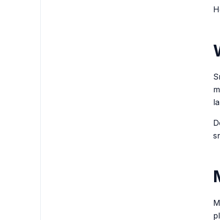
H
S
m
l
D
s
M
p