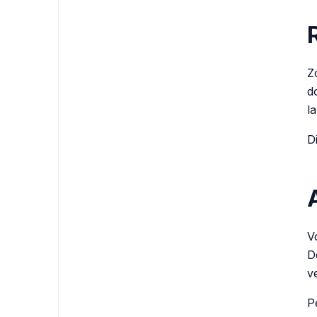
Z
d
l
D
V
D
v
P