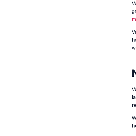
V
g
m
V
h
w
V
l
r
W
h