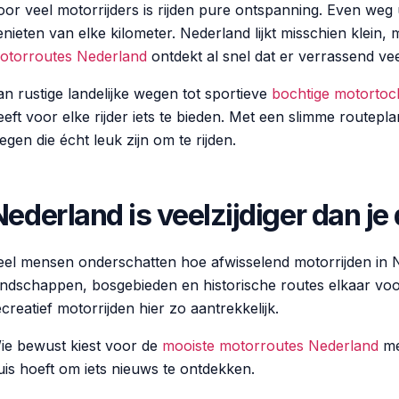
oor veel motorrijders is rijden pure ontspanning. Even weg u
enieten van elke kilometer. Nederland lijkt misschien klein
otorroutes Nederland
ontdekt al snel dat er verrassend veel
an rustige landelijke wegen tot sportieve
bochtige motortoc
eeft voor elke rijder iets te bieden. Met een slimme routepl
egen die écht leuk zijn om te rijden.
Nederland is veelzijdiger dan je
eel mensen onderschatten hoe afwisselend motorrijden in 
andschappen, bosgebieden en historische routes elkaar voor
ecreatief motorrijden hier zo aantrekkelijk.
ie bewust kiest voor de
mooiste motorroutes Nederland
me
uis hoeft om iets nieuws te ontdekken.