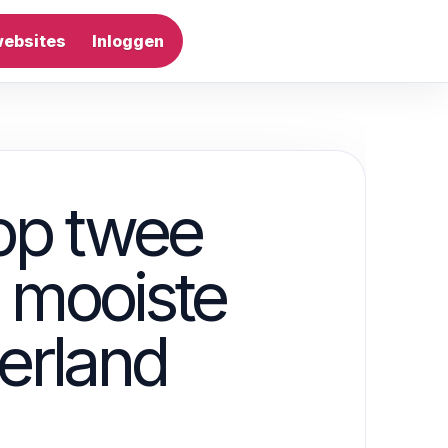
websites
Inloggen
Artikel plaatsen
op twee
e mooiste
erland