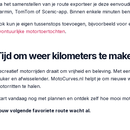
a het samenstellen van je route exporteer je deze eenvoudig
armin, TomTom of Scenic-app. Binnen enkele minuten ben j
ok kun je eigen tussenstops toevoegen, bijvoorbeeld voor 
vontuurlijke motortoertochten
.
Tijd om weer kilometers te mak
ecreatief motorrijden draait om vrijheid en beleving. Met e
euker en afwisselender. MotoCurves.nl helpt je om nieuwe 
otorritten te halen.
tart vandaag nog met plannen en ontdek zelf hoe mooi moto
ouw volgende favoriete route wacht al.