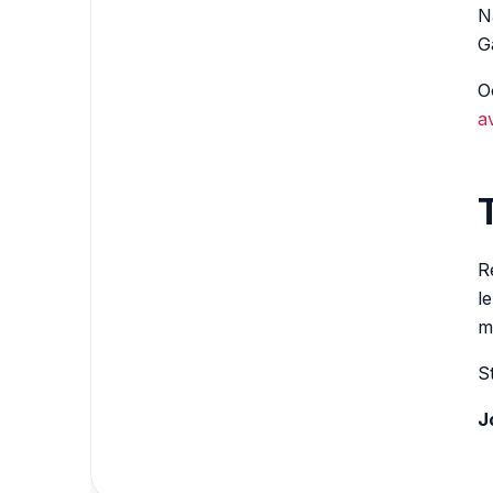
N
G
O
a
R
l
m
S
J