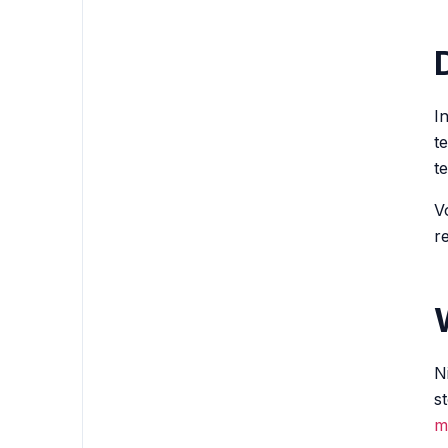
I
t
t
V
r
N
s
m