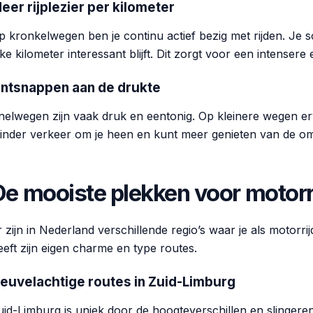
eer rijplezier per kilometer
p kronkelwegen ben je continu actief bezig met rijden. Je s
lke kilometer interessant blijft. Dit zorgt voor een intensere 
ntsnappen aan de drukte
nelwegen zijn vaak druk en eentonig. Op kleinere wegen erva
inder verkeer om je heen en kunt meer genieten van de o
De mooiste plekken voor motorr
r zijn in Nederland verschillende regio’s waar je als motorri
eeft zijn eigen charme en type routes.
euvelachtige routes in Zuid-Limburg
uid-Limburg is uniek door de hoogteverschillen en slingeren