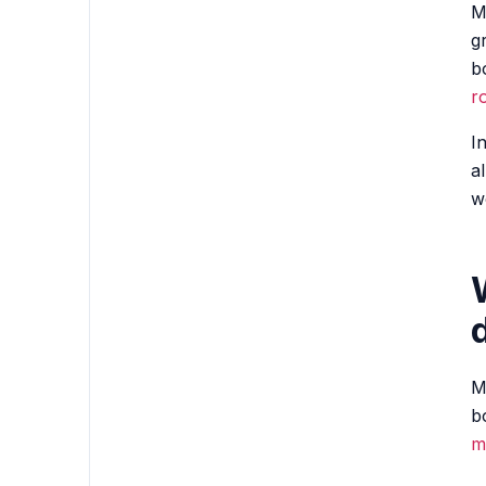
M
g
b
r
I
a
w
M
b
m