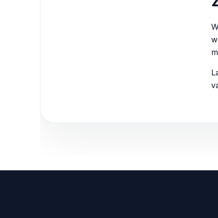
z
W
w
m
L
v