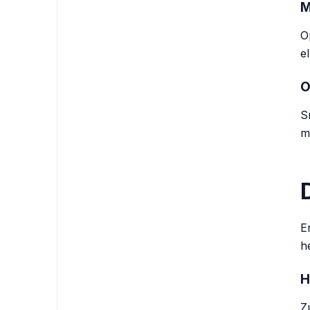
M
O
e
O
S
m
E
h
H
Z