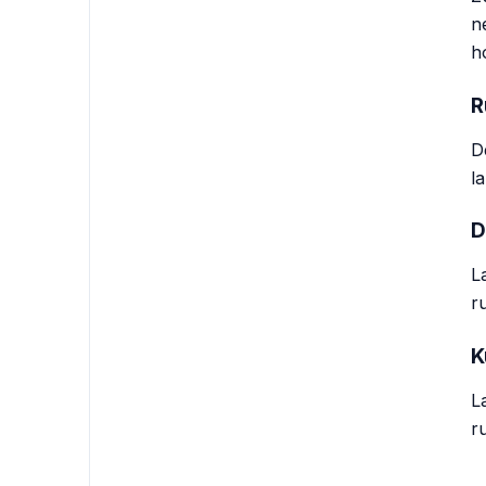
n
h
R
D
l
D
L
r
K
L
r