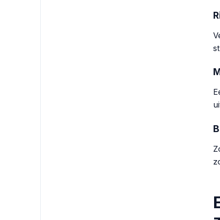
R
V
s
M
E
u
B
Z
z